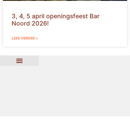
3, 4, 5 april openingsfeest Bar
Noord 2026!
LEES VERDER »
FOOD & DRINKS
EVENT IN BAR NOORD
CONTACT & INFO